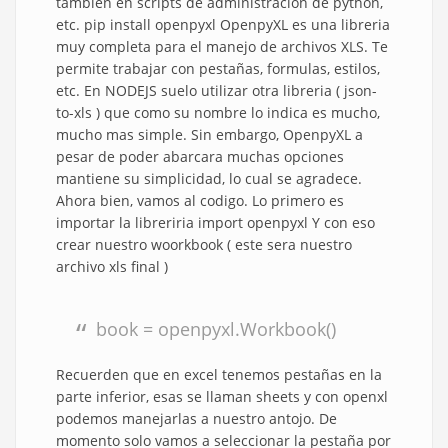
tambien en scripts de administracion de python,
etc. pip install openpyxl OpenpyXL es una libreria
muy completa para el manejo de archivos XLS. Te
permite trabajar con pestañas, formulas, estilos,
etc. En NODEJS suelo utilizar otra libreria ( json-
to-xls ) que como su nombre lo indica es mucho,
mucho mas simple. Sin embargo, OpenpyXL a
pesar de poder abarcara muchas opciones
mantiene su simplicidad, lo cual se agradece.
Ahora bien, vamos al codigo. Lo primero es
importar la libreriria import openpyxl Y con eso
crear nuestro woorkbook ( este sera nuestro
archivo xls final )
book = openpyxl.Workbook()
Recuerden que en excel tenemos pestañas en la
parte inferior, esas se llaman sheets y con openxl
podemos manejarlas a nuestro antojo. De
momento solo vamos a seleccionar la pestaña por