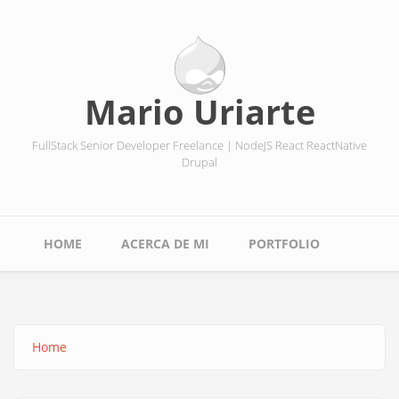
Skip
to
main
content
Mario Uriarte
FullStack Senior Developer Freelance | NodeJS React ReactNative
Drupal
Main
HOME
ACERCA DE MI
PORTFOLIO
navigation
Home
Breadcrumb