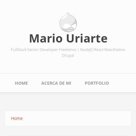
Skip
to
main
content
Mario Uriarte
FullStack Senior Developer Freelance | NodeJS React ReactNative
Drupal
Main
HOME
ACERCA DE MI
PORTFOLIO
navigation
Home
Breadcrumb