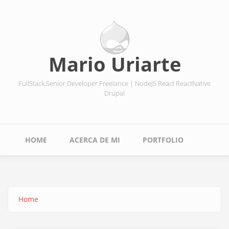
Skip
to
main
content
Mario Uriarte
FullStack Senior Developer Freelance | NodeJS React ReactNative
Drupal
Main
HOME
ACERCA DE MI
PORTFOLIO
navigation
Home
Breadcrumb