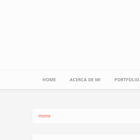
Skip
to
main
content
Main
HOME
ACERCA DE MI
PORTFOLIO
navigation
Home
Breadcrumb