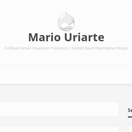
Mario Uriarte
FullStack Senior Developer Freelance | NodeJS React ReactNative Drupal
S
S