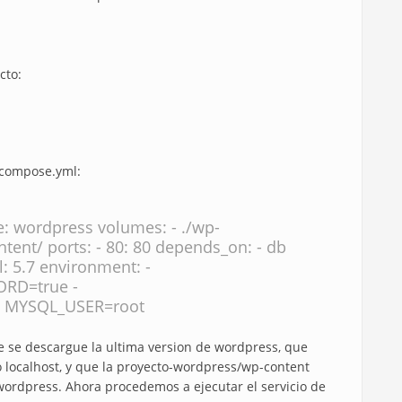
cto:
-compose.yml:
ge: wordpress volumes: - ./wp-
ent/ ports: - 80: 80 depends_on: - db
l: 5.7 environment: -
RD=true -
 MYSQL_USER=root
ue se descargue la ultima version de wordpress, que
o localhost, y que la proyecto-wordpress/wp-content
wordpress. Ahora procedemos a ejecutar el servicio de