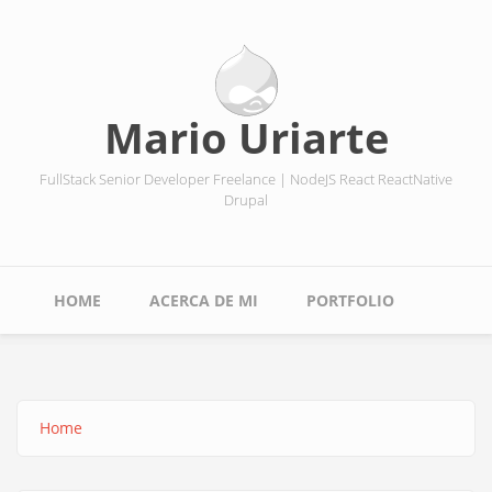
Skip
to
main
content
Mario Uriarte
FullStack Senior Developer Freelance | NodeJS React ReactNative
Drupal
Main
HOME
ACERCA DE MI
PORTFOLIO
navigation
Home
Breadcrumb