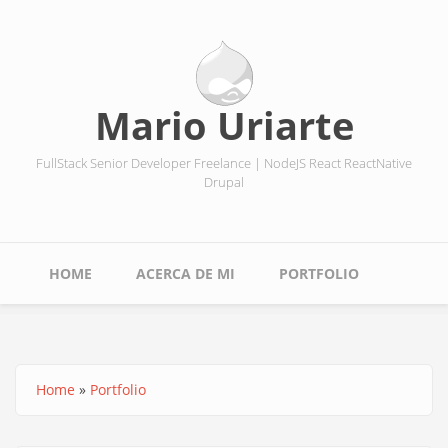
Skip
to
main
content
Mario Uriarte
FullStack Senior Developer Freelance | NodeJS React ReactNative
Drupal
Main
HOME
ACERCA DE MI
PORTFOLIO
navigation
Home
Portfolio
Breadcrumb